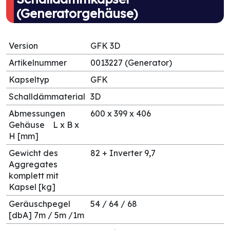
(Generatorgehäuse)
Version
GFK 3D
Artikelnummer
0013227 (Generator)
Kapseltyp
GFK
Schalldämmaterial
3D
Abmessungen
600 x 399 x 406
Gehäuse L x B x
H [mm]
Gewicht des
82 + Inverter 9,7
Aggregates
komplett mit
Kapsel [kg]
Geräuschpegel
54 / 64 / 68
[dbA] 7m / 5m /1m