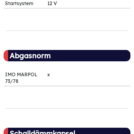
Startsystem
12 V
Abgasnorm
IMO MARPOL
x
73/78
Schalldämmkapsel